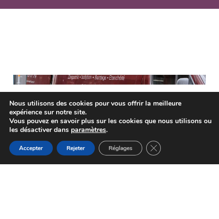
Nous utilisons des cookies pour vous offrir la meilleure
Vous souhaitez obtenir des
expérience sur notre site.
Vous pouvez en savoir plus sur les cookies que nous utilisons ou
conseils personnalisés ou
les désactiver dans
paramètres
.
un devis gratuit ?
Fermer la bannière d
Accepter
Rejeter
Réglages
Faites-nous part de vos projets et nous
reviendrons vers vous dans les plus brefs
délais.