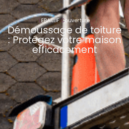
L
EBAILLIF
C
ouverture
Démoussage de toiture
: Protégez votre maison
efficacement