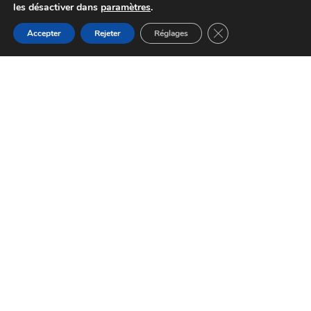
les désactiver dans
paramètres
.
Précédent
Suivant
Fermer la bannière d
Accepter
Rejeter
Réglages
Quel type de toiture choisir pour les travaux de rénovation dans votre maison ?
Les différents travaux de toiture
Suivez-nous sur Facebook