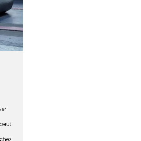
ver
.
 peut
rchez