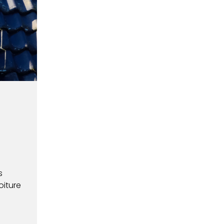
s
oiture