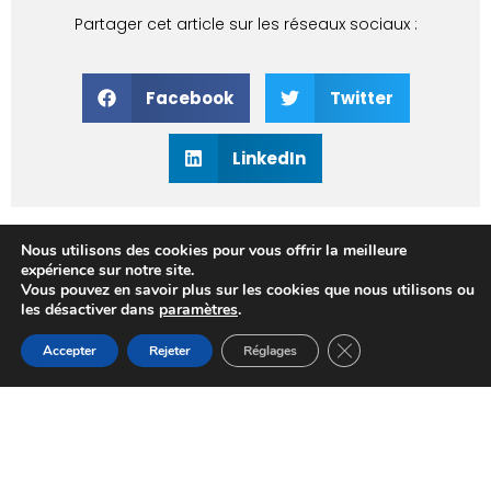
Partager cet article sur les réseaux sociaux :
Facebook
Twitter
LinkedIn
Précédent
Suivant
Nous utilisons des cookies pour vous offrir la meilleure
Panneaux solaires monocristallins vs polycristallins : comprendre les nuances
Les meilleures techniques d’isolation pour toiture plate
expérience sur notre site.
Vous pouvez en savoir plus sur les cookies que nous utilisons ou
les désactiver dans
paramètres
.
Fermer la bannière d
Accepter
Rejeter
Réglages
Suivez-nous sur Facebook