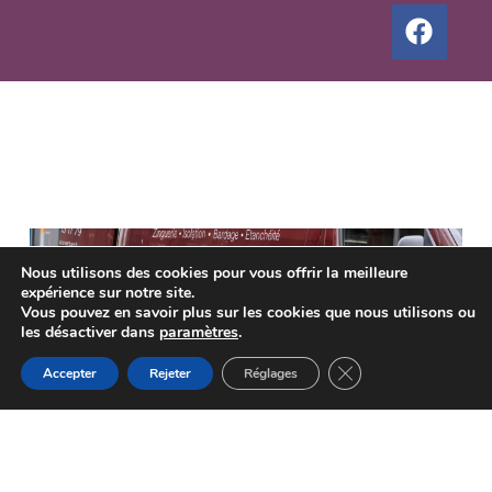
Nous utilisons des cookies pour vous offrir la meilleure
expérience sur notre site.
Vous souhaitez obtenir des
Vous pouvez en savoir plus sur les cookies que nous utilisons ou
les désactiver dans
paramètres
.
conseils personnalisés ou
Fermer la bannière d
un devis gratuit ?
Accepter
Rejeter
Réglages
Faites-nous part de vos projets et nous
reviendrons vers vous dans les plus brefs