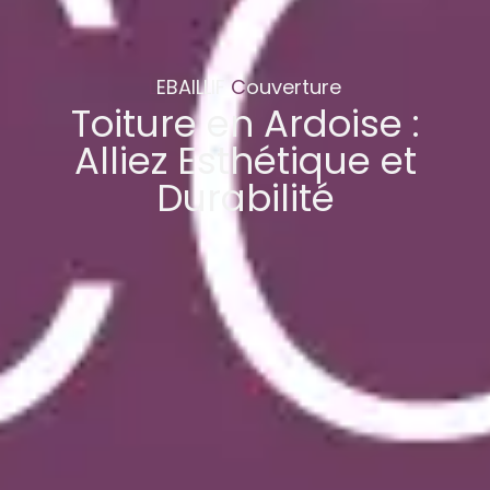
L
EBAILLIF
C
ouverture
Toiture en Ardoise :
Alliez Esthétique et
Durabilité