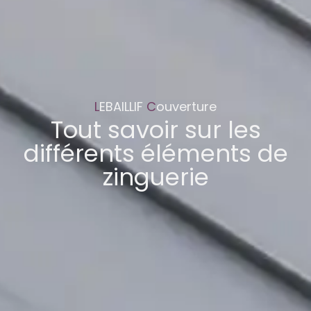
L
EBAILLIF
C
ouverture
Tout savoir sur les
différents éléments de
zinguerie