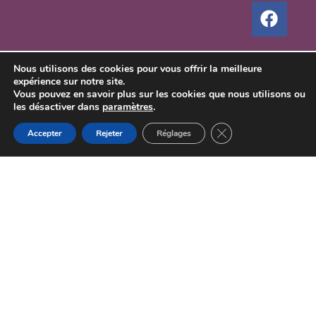
Nous utilisons des cookies pour vous offrir la meilleure
expérience sur notre site.
Vous pouvez en savoir plus sur les cookies que nous utilisons ou
les désactiver dans
paramètres
.
Fermer la bannière d
Accepter
Rejeter
Réglages
Vous souhaitez obtenir des
conseils personnalisés ou
un devis gratuit ?
Faites-nous part de vos projets et nous
reviendrons vers vous dans les plus brefs